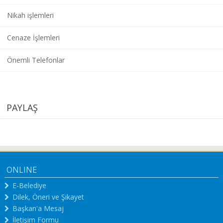
Nikah işlemleri
Cenaze İşlemleri
Önemli Telefonlar
PAYLAŞ
ONLINE
E-Belediye
Dilek, Öneri ve Şikayet
Başkan'a Mesaj
İletişim Formu