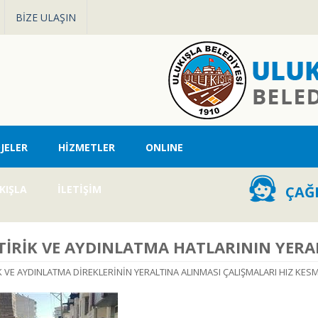
BİZE ULAŞIN
JELER
HİZMETLER
ONLINE
KIŞLA
İLETİŞİM
ÇAĞR
TİRİK VE AYDINLATMA HATLARININ YERA
K VE AYDINLATMA DİREKLERİNİN YERALTINA ALINMASI ÇALIŞMALARI HIZ KE