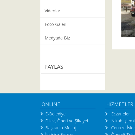
Videolar
Foto Galeri
Medyada Biz
PAYLAŞ
ONLINE
HİZMETLER
E-Belediye
Eczaneler
Dilek, Öneri ve Şikayet
Nikah işleml
Başkan'a Mesaj
Cenaze İşlem
İletişim Formu
Önemli Tele