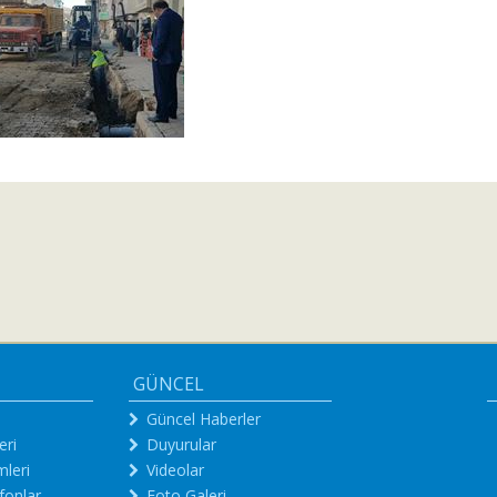
GÜNCEL
Güncel Haberler
eri
Duyurular
leri
Videolar
fonlar
Foto Galeri